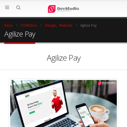
Início
Portfolios
Design
,
Website
Agilize Pay
Agilize Pay
Agilize Pay