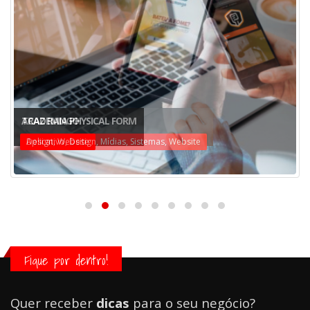
ACADEMIA PHYSICAL FORM
TRAZ RANGO
Design, Website
Aplicativo, Design, Mídias, Sistemas, Website
Fique por dentro!
Quer receber
dicas
para o seu negócio?